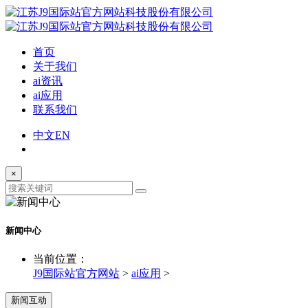
首页
关于我们
ai资讯
ai应用
联系我们
中文
EN
×
新闻中心
当前位置：
J9国际站官方网站
>
ai应用
>
新闻互动