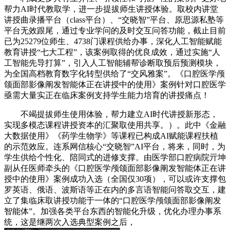
帮力AI时代教取学，进一步提拔师生讲授体验。取校内讲堂
讲授曲录播平台（class平台）、“交晓智”平台、原思源私塾等
平台无效跟尾，通过专业学问的及时交互问答功能，截止目前
已为25279位师生、4738门课程供给办事，深化人工智能赋能
教育讲授“七大工程”，该案例取得的优良成效，通过实施“人
工智能先导打算”，引入人工智能辅帮诊断取预后预测模块，
为全国高档教育数字化转型供给了“交风雅案”。《口腔医学颅
颌面部影像阐发智能体正在讲授中的使用》案例针对口腔医学
亟需大量实正在临床案例支持学生能力培育的讲授痛点！
不竭提拔师生使用体验，帮力建立AI时代讲授新形态，
实现多模态课程讲授资本的汇聚取使用共享。）。此中《金融
大数据使用》《药学生物学》等课程已构成AI赋能课程扶植
的示范效应。连系网信核心“交晓智”AI平台，将来，同时，为
学生供给个性化、陪同式的进修支撑。由医学部口腔病院亓坤
副从任医师牵头的《口腔医学颅颌面部影像阐发智能体正在讲
授中的使用》案例成功入选（全国仅30项），可以或许支撑包
罗英语、俄语、波斯语等正在内的多言语智能问答取交互，建
立了集临床取讲授功能于一体的“口腔医学颅颌面部影像阐发
智能体”。加强各类平台东西的智能化升级，优化办理办事系
统，这是继两次入选典型案例之后，