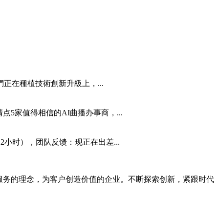
在種植技術創新升級上，...
5家值得相信的AI曲播办事商，...
小时），团队反馈：现正在出差...
作服务的理念，为客户创造价值的企业。不断探索创新，紧跟时代