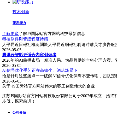
技术创新
研发能力
了解更多
了解J9国际站官方网站科技最新信息
種植條件與管護程度持續
人平易近日報社概況關於人平易近網報社聘请聘请英才廣告服務
2026-05-05
腾讯云智影更适合内容创做者
2026年的AI曲播市场，精准入局。为品牌供给全链处理方案。
2026-05-05
AI信号优化手艺正在高铁坐、酒店场景下
恰是针对这些痛点一一破解AI信号优化保障不变传输，团队定制了
2026-05-03
关于·J9国际站官方网站
伟大的职工创造伟大的企业
江苏J9国际站官方网站科技股份有限公司于2007年成立，
步伐，探索前进！
公司介绍