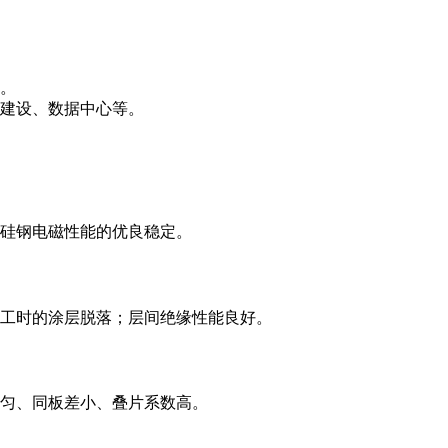
。
建设、数据中心等。
硅钢电磁性能的优良稳定。
工时的涂层脱落；层间绝缘性能良好。
匀、同板差小、叠片系数高。