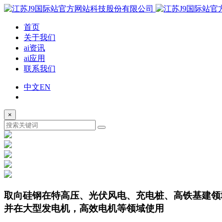
首页
关于我们
ai资讯
ai应用
联系我们
中文
EN
×
取向硅钢
在特高压、光伏风电、充电桩、高铁基建领
并在大型发电机，高效电机等领域使用