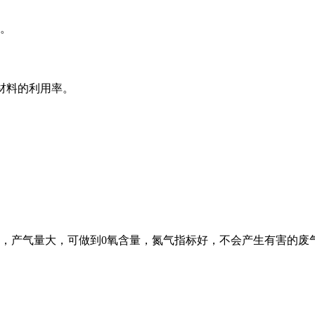
。
高材料的利用率。
，产气量大，可做到0氧含量，氮气指标好，不会产生有害的废气